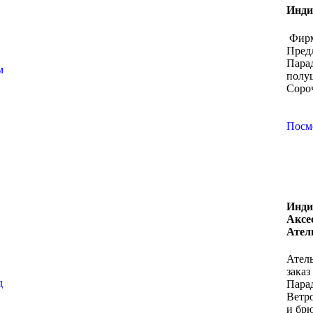
Инди
Фирм
Пред
Пара
м
полу
Соро
Посм
Инди
Аксе
Ател
Атель
зака
д
Пара
Ветр
и бр