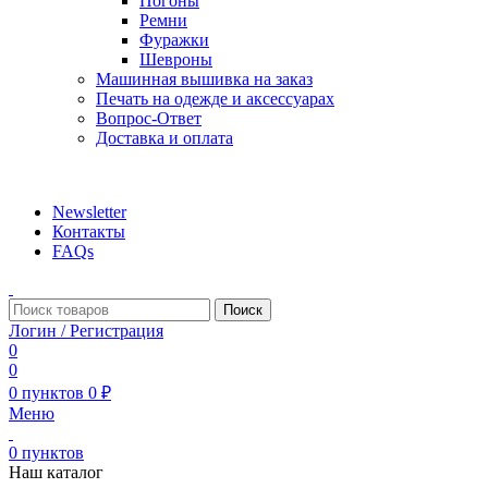
Погоны
Ремни
Фуражки
Шевроны
Машинная вышивка на заказ
Печать на одежде и аксессуарах
Вопрос-Ответ
Доставка и оплата
aritekstil@mail.ru +79226990188 , +79097440850…
Newsletter
Контакты
FAQs
Поиск
Логин / Регистрация
0
0
0
пунктов
0
₽
Меню
0
пунктов
Наш каталог