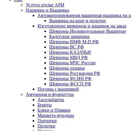
Услуги ателье АРИ
Нашивки и Вышивка
Автоматизированная машинная вышивка на з
Вышивка на крое и полотне
Изготовление шевронов и нашивок на заказ
Шевроны Индивидуальные Вышитые
Кадетские шевроны
Шевроны ВМФ М-П РФ
Шевроны ВС РФ
Шевроны КАЗАЧЬИ
Шевроны МВД РФ
Шевроны МЧС России
Шевроны охраны
Шевроны Росгвардия РФ
Шевроны ФСИН РФ
Шевроны ФССП РФ
Погоны с вышивкой
Амуниция и фурнитура
Аксельбанты
Береты
Бляхи и Пряжки
Манжета мундира
Перчатки
Пилотки