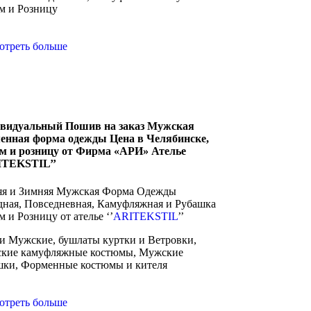
м и Розницу
отреть больше
видуальный Пошив на заказ Мужская
енная форма одежды Цена в Челябинске,
м и розницу от Фирма «АРИ» Ателье
ITEKSTIL’’
яя и Зимняя Мужская Форма Одежды
дная, Повседневная, Камуфляжная и Рубашка
 и Розницу от ателье ‘’
ARITEKSTIL
’’
и Мужские, бушлаты куртки и Ветровки,
кие камуфляжные костюмы, Мужские
шки, Форменные костюмы и кителя
отреть больше