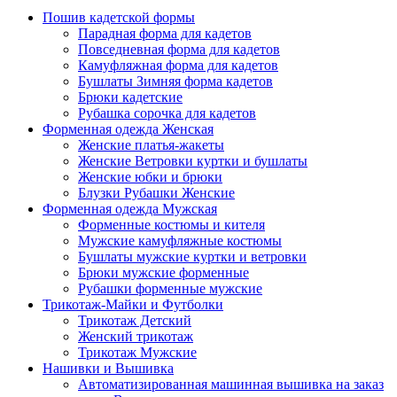
Пошив кадетской формы
Парадная форма для кадетов
Повседневная форма для кадетов
Камуфляжная форма для кадетов
Бушлаты Зимняя форма кадетов
Брюки кадетские
Рубашка сорочка для кадетов
Форменная одежда Женская
Женские платья-жакеты
Женские Ветровки куртки и бушлаты
Женские юбки и брюки
Блузки Рубашки Женские
Форменная одежда Мужская
Форменные костюмы и кителя
Мужские камуфляжные костюмы
Бушлаты мужские куртки и ветровки
Брюки мужские форменные
Рубашки форменные мужские
Трикотаж-Майки и Футболки
Трикотаж Детский
Женский трикотаж
Трикотаж Мужские
Нашивки и Вышивка
Автоматизированная машинная вышивка на заказ