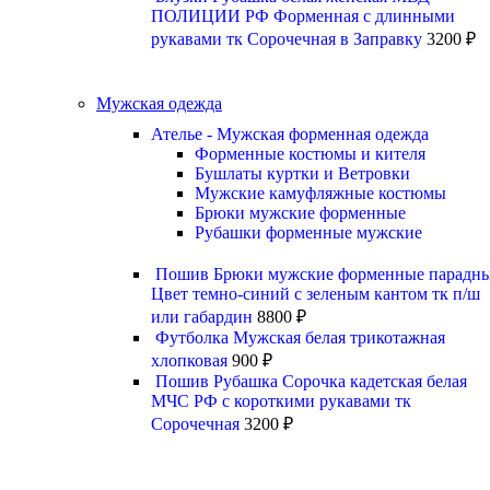
ПОЛИЦИИ РФ Форменная с длинными
рукавами тк Сорочечная в Заправку
3200
₽
Мужская одежда
Ателье - Мужская форменная одежда
Форменные костюмы и кителя
Бушлаты куртки и Ветровки
Мужские камуфляжные костюмы
Брюки мужские форменные
Рубашки форменные мужские
Пошив Брюки мужские форменные парадн
Цвет темно-синий с зеленым кантом тк п/ш
или габардин
8800
₽
Футболка Мужская белая трикотажная
хлопковая
900
₽
Пошив Рубашка Сорочка кадетская белая
МЧС РФ с короткими рукавами тк
Сорочечная
3200
₽