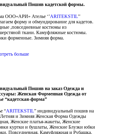
видуальный Пошив кадетской формы.
а ООО«АРИ» Ателье ‘’
ARITEKSTIL
’’
лагаем форму и обмундирование для кадетов.
дные ,повседневные костюмы из
шерстяной ткани. Камуфляжные костюмы.
чки форменные. Зимняя форма.
отреть больше
видуальный Пошив на заказ Одежда и
ссуары: Женская Форменная Одежда от
ье “кадетская-форма”
е “
ARITEKSTIL
” индивидуальный пошив на
з Летняя и Зимняя Женская Форма Одежды
дная, Женские платья-жакеты, Женские
овки куртки и бушлаты, Женские Блузки юбки
юки. Повседневная, Камуфляжная и Рубашка.