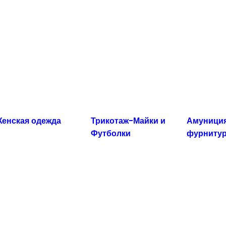
енская одежда
Трикотаж-Майки и
Амуниция
Футболки
фурниту