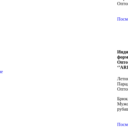
Опто
Посм
Инди
форм
Опто
‘’AR
ые
Летн
Пара
Оптом
Брюк
Мужс
руба
Посм