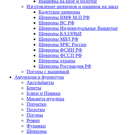
Вышивка на крое и полотне
Изготовление шевронов и нашивок на заказ
Кадетские шевроны
Шевроны ВМФ М-П РФ
Шевроны ВС РФ
Шевроны Индивидуальные Вышитые
Шевроны КАЗАЧЬИ
Шевроны МВД РФ
Шевроны МЧС России
Шевроны ФСИН РФ
Шевроны ФССП РФ
Шевроны охраны
Шевроны Росгвардия РФ
Погоны с вышивкой
Амуниция и фурнитура
Аксельбанты
Береты
Бляхи и Пряжки
Манжета мундира
Перчатки
Пилотки
Погоны
Ремни
Фуражки
Шевроны