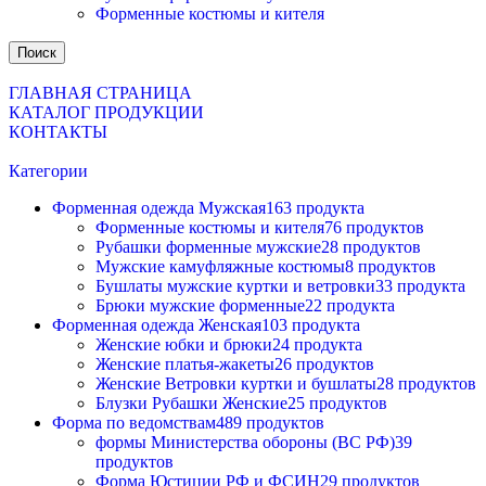
Форменные костюмы и кителя
Поиск
ГЛАВНАЯ СТРАНИЦА
КАТАЛОГ ПРОДУКЦИИ
КОНТАКТЫ
Категории
Форменная одежда Мужская
163 продукта
Форменные костюмы и кителя
76 продуктов
Рубашки форменные мужские
28 продуктов
Мужские камуфляжные костюмы
8 продуктов
Бушлаты мужские куртки и ветровки
33 продукта
Брюки мужские форменные
22 продукта
Форменная одежда Женская
103 продукта
Женские юбки и брюки
24 продукта
Женские платья-жакеты
26 продуктов
Женские Ветровки куртки и бушлаты
28 продуктов
Блузки Рубашки Женские
25 продуктов
Форма по ведомствам
489 продуктов
формы Министерства обороны (ВС РФ)
39
продуктов
Форма Юстиции РФ и ФСИН
29 продуктов