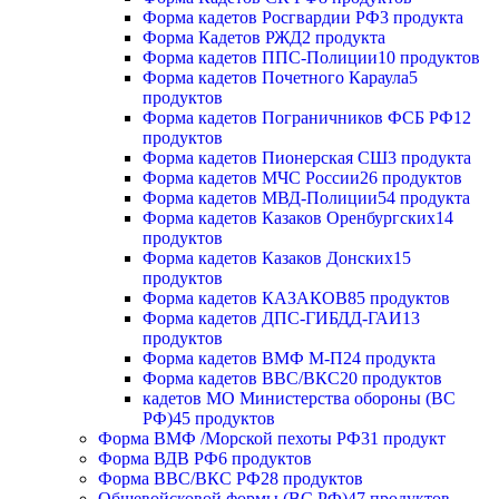
Форма кадетов Росгвардии РФ
3 продукта
Форма Кадетов РЖД
2 продукта
Форма кадетов ППС-Полиции
10 продуктов
Форма кадетов Почетного Караула
5
продуктов
Форма кадетов Пограничников ФСБ РФ
12
продуктов
Форма кадетов Пионерская СШ
3 продукта
Форма кадетов МЧС России
26 продуктов
Форма кадетов МВД-Полиции
54 продукта
Форма кадетов Казаков Оренбургских
14
продуктов
Форма кадетов Казаков Донских
15
продуктов
Форма кадетов КАЗАКОВ
85 продуктов
Форма кадетов ДПС-ГИБДД-ГАИ
13
продуктов
Форма кадетов ВМФ М-П
24 продукта
Форма кадетов ВВС/ВКС
20 продуктов
кадетов МО Министерства обороны (ВС
РФ)
45 продуктов
Форма ВМФ /Морской пехоты РФ
31 продукт
Форма ВДВ РФ
6 продуктов
Форма ВВС/ВКС РФ
28 продуктов
Общевойсковой формы (ВС РФ)
47 продуктов