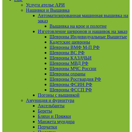
Услуги ателье АРИ
Нашивки и Вышивка
Автоматизированная машинная вышивка на
заказ
Вышивка на крое и полотне
Изготовление шевронов и нашивок на заказ
Шевроны Индивидуальные Вышитые
Кадетские шевроны
Шевроны ВМФ М-П РФ
Шевроны ВС РФ
Шевроны КАЗАЧЬИ
Шевроны МВД РФ
Шевроны МЧС России
Шевроны охраны
Шевроны Росгвардия РФ
Шевроны ФСИН РФ
Шевроны ФССП РФ
Погоны с вышивкой
Амуниция и фурнитура
Аксельбанты
Береты
Бляхи и Пряжки
Манжета мундира
Перчатки