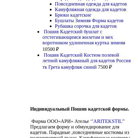
Повседневная одежда для кадетов
Камуфляжная одежда для кадетов
Брюки кадетские
Бушлаты Зимняя Форма кадетов
Рубашка сорочка для кадетов
Пошив Кадетский бушлат с
отстегивающимся жилетам и мех
воротником удлиненная куртка зимняя
10500
₽
Пошив Кадетский Костюм полевой
летний камуфляжный для кадетов Россия
тк Грета камуфляж синий
7500
₽
Индивидуальный Пошив кадетской формы.
Фирма ООО«АРИ» Ателье ‘’
ARITEKSTIL
’’
Предлагаем форму и обмундирование для
кадетов. Парадные ,повседневные костюмы из
полушерстяной ткани. Камуфляжные костюмы.