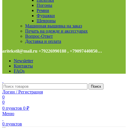
Пилотки
Погоны
Ремни
Фуражки
Шевроны
Машинная вышивка на заказ
Печать на одежде и аксессуарах
Вопрос-Ответ
Доставка и оплата
aritekstil@mail.ru +79226990188 , +79097440850…
Newsletter
Контакты
FAQs
Поиск
Логин / Регистрация
0
0
0
пунктов
0
₽
Меню
0
пунктов