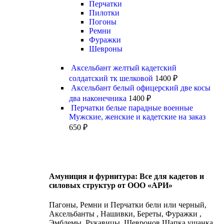
Перчатки
Пилотки
Погоны
Ремни
Фуражки
Шевроны
Аксельбант желтый кадетский
солдатский тк шелковой
1400
₽
Аксельбант белый офицерский две косы
два наконечника
1400
₽
Перчатки белые парадные военные
Мужские, женские и кадетские на заказ
650
₽
Амуниция и фурнитура: Все для кадетов и
силовых структур от ООО «АРИ»
Пагоны, Ремни и Перчатки бели или черный,
Аксельбанты , Нашивки, Береты, Фуражки ,
Эмблемы, Рукавицы, Шевронов Шапка ушанка,