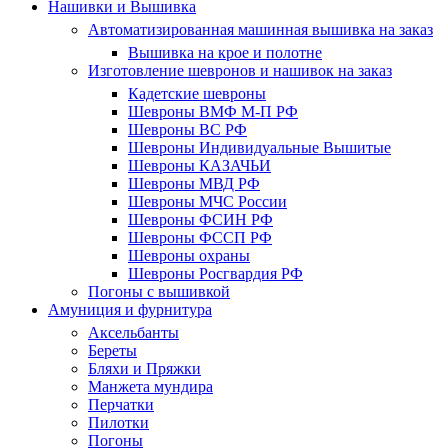
Нашивки и Вышивка
Автоматизированная машинная вышивка на заказ
Вышивка на крое и полотне
Изготовление шевронов и нашивок на заказ
Кадетские шевроны
Шевроны ВМФ М-П РФ
Шевроны ВС РФ
Шевроны Индивидуальные Вышитые
Шевроны КАЗАЧЬИ
Шевроны МВД РФ
Шевроны МЧС России
Шевроны ФСИН РФ
Шевроны ФССП РФ
Шевроны охраны
Шевроны Росгвардия РФ
Погоны с вышивкой
Амуниция и фурнитура
Аксельбанты
Береты
Бляхи и Пряжки
Манжета мундира
Перчатки
Пилотки
Погоны