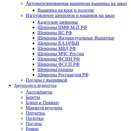
Автоматизированная машинная вышивка на заказ
Вышивка на крое и полотне
Изготовление шевронов и нашивок на заказ
Кадетские шевроны
Шевроны ВМФ М-П РФ
Шевроны ВС РФ
Шевроны Индивидуальные Вышитые
Шевроны КАЗАЧЬИ
Шевроны МВД РФ
Шевроны МЧС России
Шевроны ФСИН РФ
Шевроны ФССП РФ
Шевроны охраны
Шевроны Росгвардия РФ
Погоны с вышивкой
Амуниция и фурнитура
Аксельбанты
Береты
Бляхи и Пряжки
Манжета мундира
Перчатки
Пилотки
Погоны
Ремни