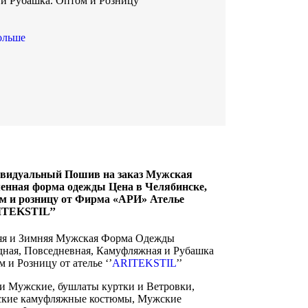
и Рубашка. Оптом и Розницу
ольше
видуальный Пошив на заказ Мужская
енная форма одежды Цена в Челябинске,
м и розницу от Фирма «АРИ» Ателье
ITEKSTIL’’
яя и Зимняя Мужская Форма Одежды
дная, Повседневная, Камуфляжная и Рубашка
 и Розницу от ателье ‘’
ARITEKSTIL
’’
и Мужские, бушлаты куртки и Ветровки,
кие камуфляжные костюмы, Мужские