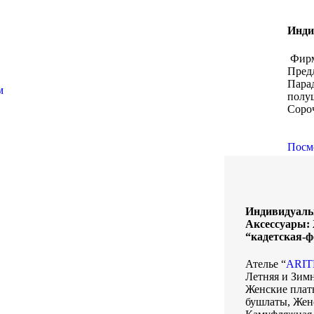
Инди
Фирм
Пред
Пара
м
полу
Соро
Посм
Индивидуаль
Аксессуары:
“кадетская-
Ателье “
ARIT
Летняя и Зим
Женские плат
бушлаты, Жен