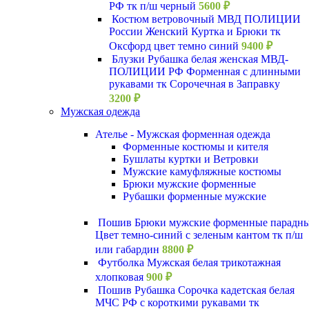
РФ тк п/ш черный
5600
₽
Костюм ветровочный МВД ПОЛИЦИИ
России Женский Куртка и Брюки тк
Оксфорд цвет темно синий
9400
₽
Блузки Рубашка белая женская МВД-
ПОЛИЦИИ РФ Форменная с длинными
рукавами тк Сорочечная в Заправку
3200
₽
Мужская одежда
Ателье - Мужская форменная одежда
Форменные костюмы и кителя
Бушлаты куртки и Ветровки
Мужские камуфляжные костюмы
Брюки мужские форменные
Рубашки форменные мужские
Пошив Брюки мужские форменные парадн
Цвет темно-синий с зеленым кантом тк п/ш
или габардин
8800
₽
Футболка Мужская белая трикотажная
хлопковая
900
₽
Пошив Рубашка Сорочка кадетская белая
МЧС РФ с короткими рукавами тк