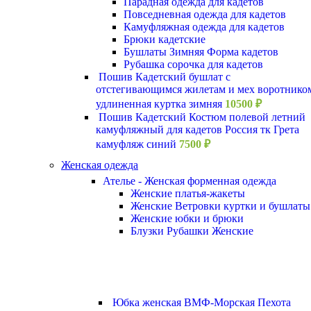
Парадная одежда для кадетов
Повседневная одежда для кадетов
Камуфляжная одежда для кадетов
Брюки кадетские
Бушлаты Зимняя Форма кадетов
Рубашка сорочка для кадетов
Пошив Кадетский бушлат с
отстегивающимся жилетам и мех воротнико
удлиненная куртка зимняя
10500
₽
Пошив Кадетский Костюм полевой летний
камуфляжный для кадетов Россия тк Грета
камуфляж синий
7500
₽
Женская одежда
Ателье - Женская форменная одежда
Женские платья-жакеты
Женские Ветровки куртки и бушлаты
Женские юбки и брюки
Блузки Рубашки Женские
Юбка женская ВМФ-Морская Пехота