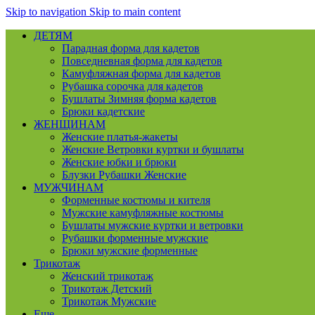
Skip to navigation
Skip to main content
ДЕТЯМ
Парадная форма для кадетов
Повседневная форма для кадетов
Камуфляжная форма для кадетов
Рубашка сорочка для кадетов
Бушлаты Зимняя форма кадетов
Брюки кадетские
ЖЕНЩИНАМ
Женские платья-жакеты
Женские Ветровки куртки и бушлаты
Женские юбки и брюки
Блузки Рубашки Женские
МУЖЧИНАМ
Форменные костюмы и кителя
Мужские камуфляжные костюмы
Бушлаты мужские куртки и ветровки
Рубашки форменные мужские
Брюки мужские форменные
Трикотаж
Женский трикотаж
Трикотаж Детский
Трикотаж Мужские
Еще