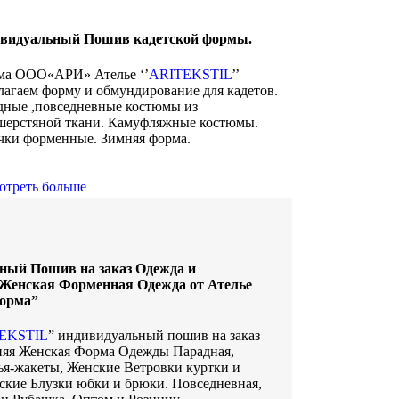
видуальный Пошив кадетской формы.
а ООО«АРИ» Ателье ‘’
ARITEKSTIL
’’
лагаем форму и обмундирование для кадетов.
дные ,повседневные костюмы из
шерстяной ткани. Камуфляжные костюмы.
чки форменные. Зимняя форма.
отреть больше
ный Пошив на заказ Одежда и
 Женская Форменная Одежда от Ателье
форма”
EKSTIL
” индивидуальный пошив на заказ
няя Женская Форма Одежды Парадная,
ья-жакеты, Женские Ветровки куртки и
ские Блузки юбки и брюки. Повседневная,