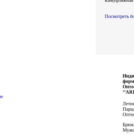
Камуфляжная 
Посмотреть б
Инди
форм
Опто
‘’AR
ые
Летн
Пара
Оптом
Брюк
Мужс