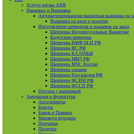
Услуги ателье АРИ
Нашивки и Вышивка
Автоматизированная машинная вышивка на з
Вышивка на крое и полотне
Изготовление шевронов и нашивок на заказ
Шевроны Индивидуальные Вышитые
Кадетские шевроны
Шевроны ВМФ М-П РФ
Шевроны ВС РФ
Шевроны КАЗАЧЬИ
Шевроны МВД РФ
Шевроны МЧС России
Шевроны охраны
Шевроны Росгвардия РФ
Шевроны ФСИН РФ
Шевроны ФССП РФ
Погоны с вышивкой
Амуниция и фурнитура
Аксельбанты
Береты
Бляхи и Пряжки
Манжета мундира
Перчатки
Пилотки