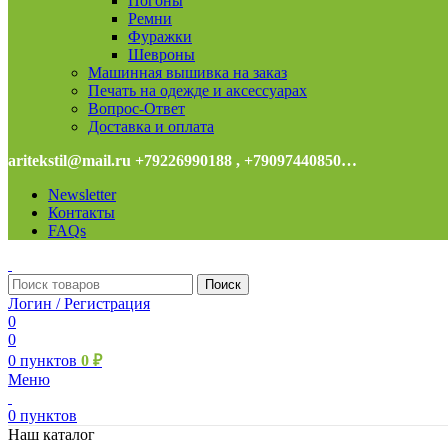
Погоны
Ремни
Фуражки
Шевроны
Машинная вышивка на заказ
Печать на одежде и аксессуарах
Вопрос-Ответ
Доставка и оплата
aritekstil@mail.ru +79226990188 , +79097440850…
Newsletter
Контакты
FAQs
Поиск
Логин / Регистрация
0
0
0
пунктов
0
₽
Меню
0
пунктов
Наш каталог